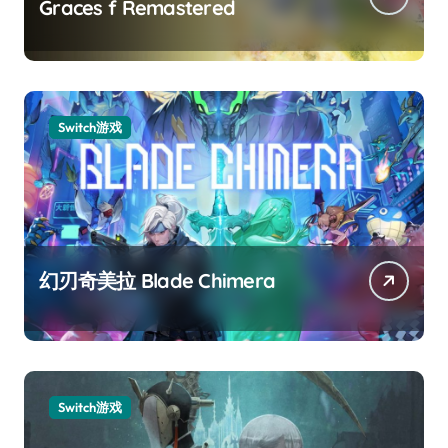
Graces f Remastered
Switch游戏
幻刃奇美拉 Blade Chimera
Switch游戏