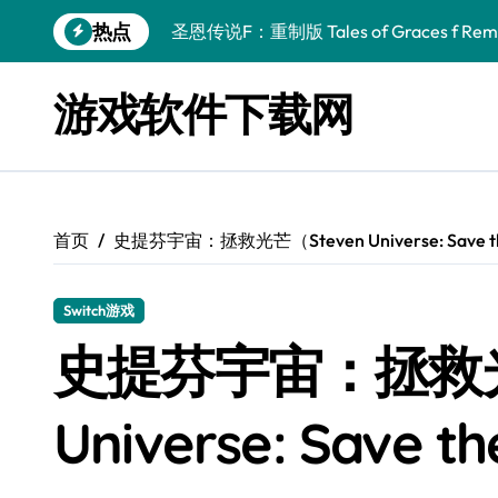
跳
热点
圣恩传说F：重制版 Tales of Graces f Rema
转
到
幻刃奇美拉 Blade Chimera
内
游戏软件下载网
容
终焉之玛格诺利亚：雾中之花 ENDER MAGNOLIA
休闲运动系列：网球 Casual Sport Series T
死灵法师之剑：复活 Sword of the Necroman
首页
史提芬宇宙：拯救光芒（Steven Universe: Save th
星球大战前传1：绝地力量之战 Star Wars Episod
天籁之国 Symphonia
Switch游戏
阿瑞亚之旅 Worlds of Aria
史提芬宇宙：拯救光
阿喀琉斯：传说未竟之谜 Achilles Legends 
Universe: Save t
小镇惊魂：重制版合集 DreadOut Remastered