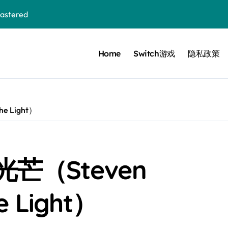
stered
Home
Switch游戏
隐私政策
 Bloom in the mist
ennis
cer Resurrection
e Light）
e I Jedi Power Battles
芒（Steven
Untold
he Light）
 Collection