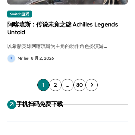
Switch游戏
阿喀琉斯：传说未竟之谜 Achilles Legends
Untold
以希腊英雄阿喀琉斯为主角的动作角色扮演游…
Mr lei
8 月 2, 2026
文
1
2
…
80
章
分
手机扫码免费下载
页