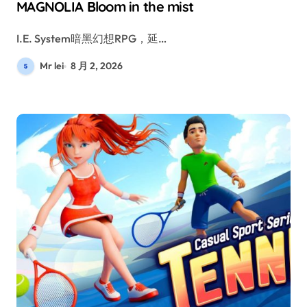
MAGNOLIA Bloom in the mist
I.E. System暗黑幻想RPG，延…
Mr lei
8 月 2, 2026