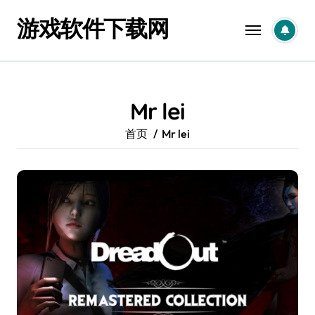
跳
游戏软件下载网
转
到
内
容
Mr lei
首页
Mr lei