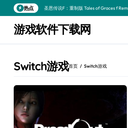
跳
热点
转
幻刃奇美拉 Blade Chimera
到
内
终焉之玛格诺利亚：雾中之花 ENDER MAGNOLIA
游戏软件下载网
容
休闲运动系列：网球 Casual Sport Series T
死灵法师之剑：复活 Sword of the Necroman
星球大战前传1：绝地力量之战 Star Wars Episod
Switch游戏
首页
Switch游戏
天籁之国 Symphonia
阿瑞亚之旅 Worlds of Aria
阿喀琉斯：传说未竟之谜 Achilles Legends 
小镇惊魂：重制版合集 DreadOut Remastered