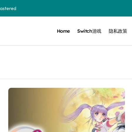
 Bloom in the mist
Home
Switch游戏
隐私政策
ennis
cer Resurrection
e I Jedi Power Battles
Untold
 Collection