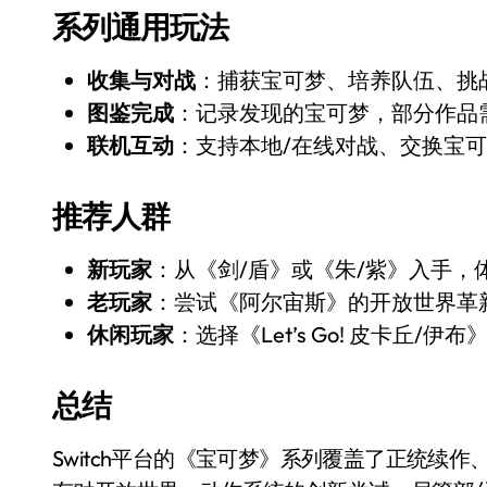
系列通用玩法
收集与对战
：捕获宝可梦、培养队伍、挑
图鉴完成
：记录发现的宝可梦，部分作品
联机互动
：支持本地/在线对战、交换宝可
推荐人群
新玩家
：从《剑/盾》或《朱/紫》入手，
老玩家
：尝试《阿尔宙斯》的开放世界革
休闲玩家
：选择《Let’s Go! 皮卡丘
总结
Switch平台的《宝可梦》系列覆盖了正统续