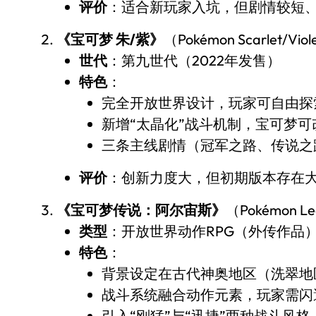
评价
：适合新玩家入坑，但剧情较短
《宝可梦 朱/紫》
（Pokémon Scarlet/Vio
世代
：第九世代（2022年发售）
特色
：
完全开放世界设计，玩家可自由探
新增“太晶化”战斗机制，宝可梦
三条主线剧情（冠军之路、传说之
评价
：创新力度大，但初期版本存在大
《宝可梦传说：阿尔宙斯》
（Pokémon Le
类型
：开放世界动作RPG（外传作品
特色
：
背景设定在古代神奥地区（洗翠地
战斗系统融合动作元素，玩家需闪
引入“刚猛”与“迅捷”两种战斗风