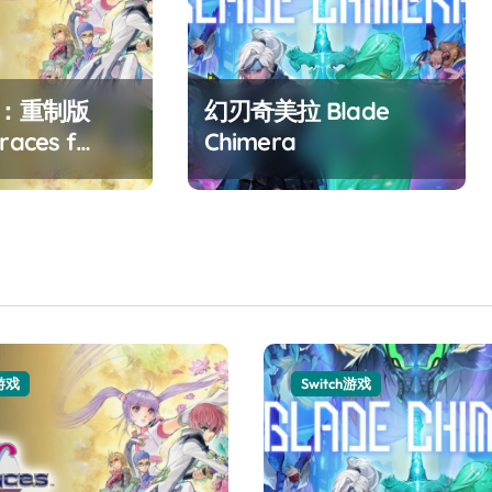
F：重制版
幻刃奇美拉 Blade
races f
Chimera
ed
h游戏
Switch游戏