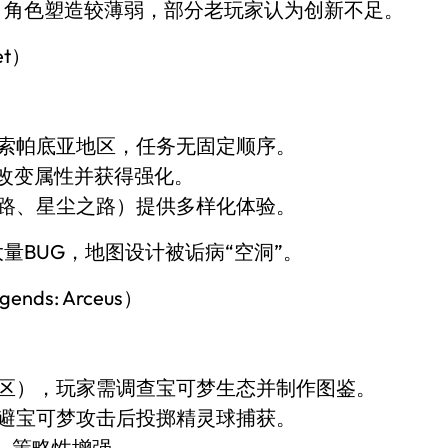
、角色塑造较薄弱，部分老玩家认为创新不足。
let）
索帕底亚地区，任务无固定顺序。
可改变属性并获得强化。
路、星尘之路）提供多样化体验。
量BUG，地图设计被诟病“空洞”。
gends: Arceus）
）
区），玩家需调查宝可梦生态并制作图鉴。
避宝可梦攻击后投掷精灵球捕获。
格，策略性增强。