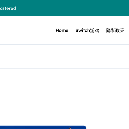
stered
Home
Switch游戏
隐私政策
 Bloom in the mist
ennis
cer Resurrection
e I Jedi Power Battles
Untold
 Collection