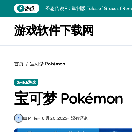
跳
热点
圣恩传说F：重制版 Tales of Graces f Rema
转
到
幻刃奇美拉 Blade Chimera
内
游戏软件下载网
容
终焉之玛格诺利亚：雾中之花 ENDER MAGNOLIA
休闲运动系列：网球 Casual Sport Series T
死灵法师之剑：复活 Sword of the Necroman
首页
宝可梦 Pokémon
星球大战前传1：绝地力量之战 Star Wars Episod
天籁之国 Symphonia
Switch游戏
阿瑞亚之旅 Worlds of Aria
宝可梦 Pokémon
阿喀琉斯：传说未竟之谜 Achilles Legends 
小镇惊魂：重制版合集 DreadOut Remastered
由 Mr lei
8 月 20, 2025
没有评论