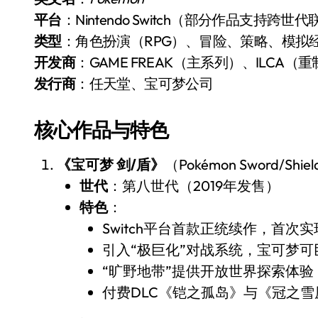
平台
：Nintendo Switch（部分作品支持跨世
类型
：角色扮演（RPG）、冒险、策略、模拟
开发商
：GAME FREAK（主系列）、ILCA（重
发行商
：任天堂、宝可梦公司
核心作品与特色
《宝可梦 剑/盾》
（Pokémon Sword/Shie
世代
：第八世代（2019年发售）
特色
：
Switch平台首款正统续作，首次
引入“极巨化”对战系统，宝可梦
“旷野地带”提供开放世界探索体
付费DLC《铠之孤岛》与《冠之