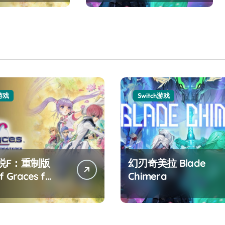
h游戏
Switch游戏
说F：重制版
幻刃奇美拉 Blade
f Graces f
Chimera
tered