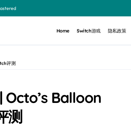
stered
Home
Switch游戏
隐私政策
 Bloom in the mist
ennis
cer Resurrection
itch评测
e I Jedi Power Battles
to’s Balloon
Untold
h评测
 Collection