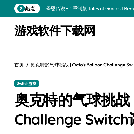
跳
热点
圣恩传说F：重制版 Tales of Graces f Rema
转
到
幻刃奇美拉 Blade Chimera
内
游戏软件下载网
容
终焉之玛格诺利亚：雾中之花 ENDER MAGNOLIA
休闲运动系列：网球 Casual Sport Series T
死灵法师之剑：复活 Sword of the Necroman
首页
奥克特的气球挑战 | Octo’s Balloon Challenge Sw
星球大战前传1：绝地力量之战 Star Wars Episod
天籁之国 Symphonia
Switch游戏
阿瑞亚之旅 Worlds of Aria
奥克特的气球挑战 | Oc
阿喀琉斯：传说未竟之谜 Achilles Legends 
Challenge Switc
小镇惊魂：重制版合集 DreadOut Remastered