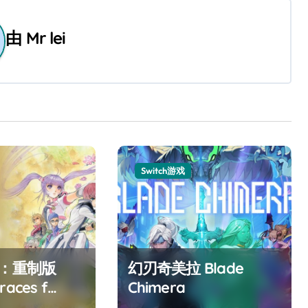
由
Mr lei
Switch游戏
F：重制版
幻刃奇美拉 Blade
races f
Chimera
ed