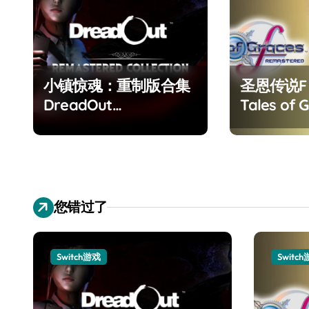
小镇惊魂：重制版合集
圣恩传说
DreadOut
Tales of G
Remastered
Remaster
Collection
您错过了
Switch游戏
Switc