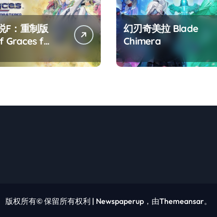
说F：重制版
幻刃奇美拉 Blade
f Graces f
Chimera
tered
版权所有© 保留所有权利
|
Newspaperup
，由
Themeansar
。