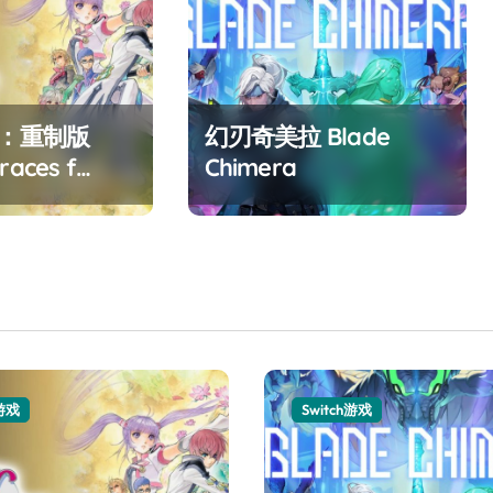
F：重制版
幻刃奇美拉 Blade
races f
Chimera
ed
h游戏
Switch游戏