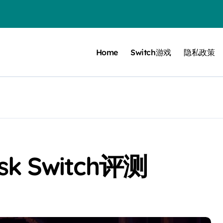
 Bloom in the mist
Home
Switch游戏
隐私政策
ennis
cer Resurrection
e I Jedi Power Battles
Untold
isk Switch评测
 Collection