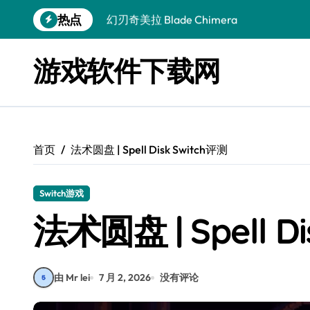
跳
热点
幻刃奇美拉 Blade Chimera
转
到
终焉之玛格诺利亚：雾中之花 ENDER MAGNOLIA
内
游戏软件下载网
容
休闲运动系列：网球 Casual Sport Series T
死灵法师之剑：复活 Sword of the Necroman
星球大战前传1：绝地力量之战 Star Wars Episod
首页
法术圆盘 | Spell Disk Switch评测
天籁之国 Symphonia
阿瑞亚之旅 Worlds of Aria
Switch游戏
阿喀琉斯：传说未竟之谜 Achilles Legends 
法术圆盘 | Spell D
小镇惊魂：重制版合集 DreadOut Remastered
由 Mr lei
7 月 2, 2026
没有评论