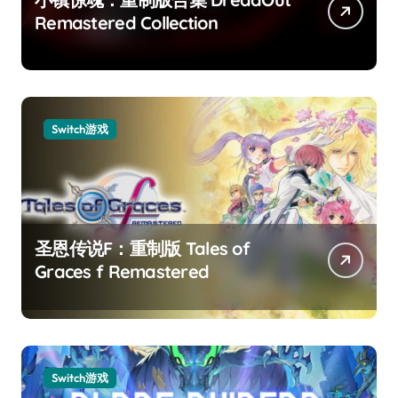
Remastered Collection
Switch游戏
圣恩传说F：重制版 Tales of
Graces f Remastered
Switch游戏