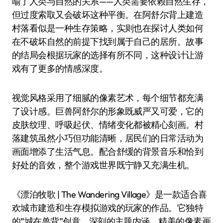
喻了人类与自然的关系——人类需要依赖自然生存，
但过度索取又会破坏这种平衡。在阿舒尔背上建造
村落看似是一种生存策略，实则也在探讨人类如何
在不破坏自然的前提下找到属于自己的居所。故事
的结局会根据玩家的选择有所不同，这种设计让游
戏有了更多的情感深度。
视觉风格采用了细腻的像素艺术，每个细节都充满
了设计感。巨兽阿舒尔的形象既威严又可爱，它的
皮肤纹理、呼吸起伏、情绪变化都被精心刻画。村
落建筑虽然小巧但功能清晰，居民们的日常活动为
画面增添了生活气息。配合舒缓的背景音乐和恰到
好处的音效，整个游戏世界既宁静又充满生机。
《漂泊牧歌 | The Wandering Village》是一款适合喜
欢城市建造和生存模拟游戏的玩家的作品。它独特
的”城在兽背”创意、深刻的主题内涵、精美的像素画