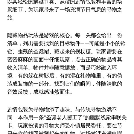
以其轻松的解谜节奏、诙谐的剧情包装和丰富的场
景细节，为玩家带来了一场充满节日气息的寻物之
旅。
隐藏物品玩法是游戏的核心。每一关都会给出一份
清单，列出需要找到的目标物件——可能是小小的铃
铛、歪戴的圣诞帽、藏起来的拐杖糖。玩家需要在
密密麻麻的画面中仔细观察，点击正确的物品将其
收入清单。物件并非随意摆放，而是巧妙融入环
境：有的躲在树影后，有的混在礼物堆里，有的伪
装成装饰的一部分。找到它们的瞬间，伴随清脆的
音效反馈，成就感油然而生。
剧情包装为寻物增添了趣味。与传统寻物游戏不
同，本作用一条”圣诞老人罢工了”的幽默线索串联关
卡。玩家扮演的寻物大师受小镇居民委托，要在节
日来临前找回被藏起来的礼物。过场对话充满自嘲