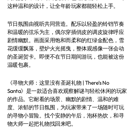
这种温和的设计，让全年龄玩家都能轻松上手。
节日氛围由视听共同营造。配乐以轻盈的铃铛节奏
和温暖的弦乐为主，偶尔穿插俏皮的调皮旋律呼应
剧情幽默。画面采用饱和而柔和的红绿金配色，雪
花缓缓飘落，壁炉火光摇曳，整体观感像一张会动
的圣诞贺卡。即便不在节日期间游玩，也能被这份
温暖包裹。
《寻物大师：这里没有圣诞礼物 | There’s No
Santa》是一款适合喜欢观察解谜与轻松休闲的玩家
的作品。它耐看的场景、幽默的剧情、温和的难
度、浓郁的节日氛围，为玩家带来了一场随时可玩
的寻物小冒险。找个安静的午后，泡杯热饮，和寻
物大师一起把礼物找回来吧。