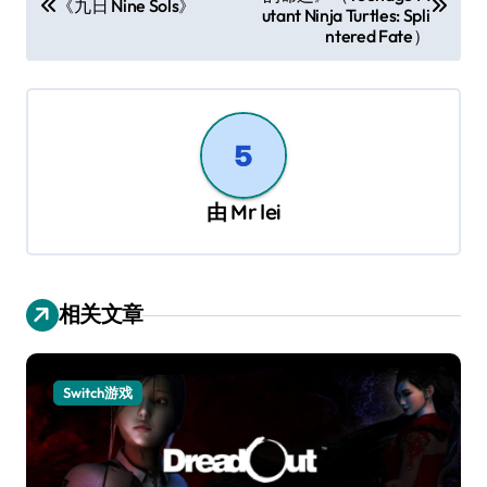
章
《九日 Nine Sols》
utant Ninja Turtles: Spli
导
ntered Fate）
航
由
Mr lei
相关文章
Switch游戏