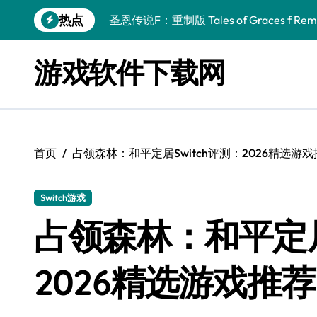
跳
热点
圣恩传说F：重制版 Tales of Graces f Rema
转
到
幻刃奇美拉 Blade Chimera
内
游戏软件下载网
容
终焉之玛格诺利亚：雾中之花 ENDER MAGNOLIA
休闲运动系列：网球 Casual Sport Series T
死灵法师之剑：复活 Sword of the Necroman
首页
占领森林：和平定居Switch评测：2026精选游
星球大战前传1：绝地力量之战 Star Wars Episod
天籁之国 Symphonia
Switch游戏
阿瑞亚之旅 Worlds of Aria
占领森林：和平定居
阿喀琉斯：传说未竟之谜 Achilles Legends 
2026精选游戏推荐
小镇惊魂：重制版合集 DreadOut Remastered