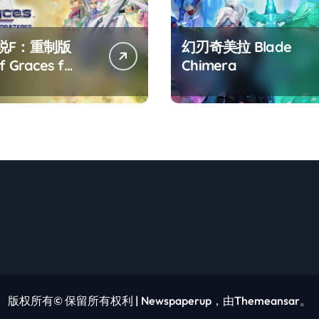
说F：重制版
幻刃奇美拉 Blade
f Graces f
Chimera
tered
版权所有© 保留所有权利
|
Newspaperup
，由
Themeansar
。