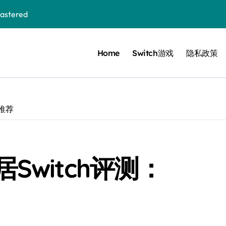
stered
Home
Switch游戏
隐私政策
 Bloom in the mist
ennis
cer Resurrection
戏推荐
e I Jedi Power Battles
Switch评测：
Untold
 Collection