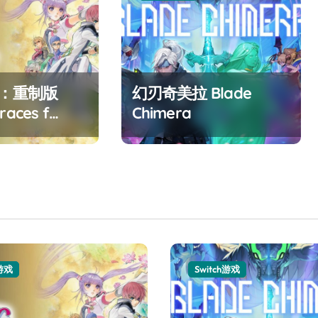
F：重制版
幻刃奇美拉 Blade
races f
Chimera
ed
h游戏
Switch游戏