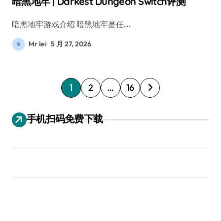
暗黑地牢 | Darkest Dungeon Switch评测
暗黑地牢游戏介绍 暗黑地牢是任...
Mr lei
5 月 27, 2026
文
1
2
…
16
章
分
手机扫码免费下载
页