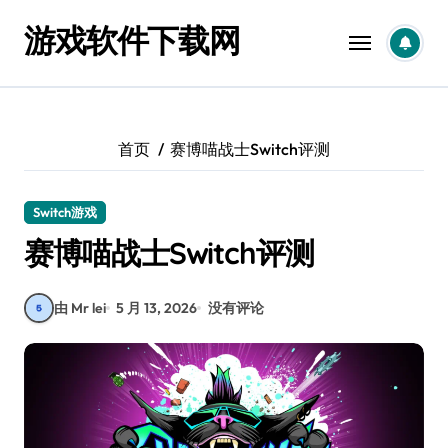
跳
游戏软件下载网
转
到
内
容
首页
赛博喵战士Switch评测
Switch游戏
赛博喵战士Switch评测
由 Mr lei
5 月 13, 2026
没有评论