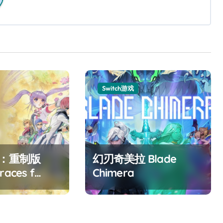
Switch游戏
F：重制版
幻刃奇美拉 Blade
races f
Chimera
ed