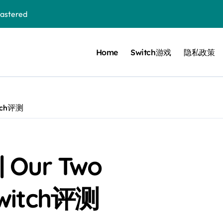
stered
Home
Switch游戏
隐私政策
 Bloom in the mist
ennis
cer Resurrection
tch评测
e I Jedi Power Battles
Our Two
Untold
Switch评测
 Collection