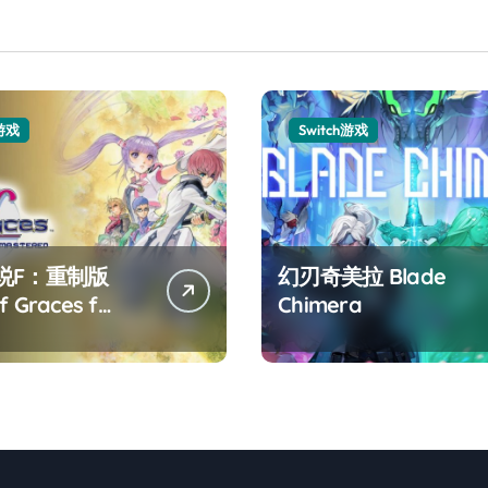
h游戏
Switch游戏
说F：重制版
幻刃奇美拉 Blade
f Graces f
Chimera
tered