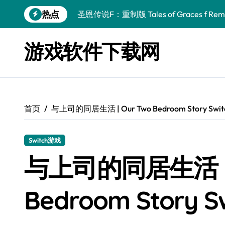
跳
热点
圣恩传说F：重制版 Tales of Graces f Rema
转
到
幻刃奇美拉 Blade Chimera
内
游戏软件下载网
容
终焉之玛格诺利亚：雾中之花 ENDER MAGNOLIA
休闲运动系列：网球 Casual Sport Series T
死灵法师之剑：复活 Sword of the Necroman
首页
与上司的同居生活 | Our Two Bedroom Story Swi
星球大战前传1：绝地力量之战 Star Wars Episod
天籁之国 Symphonia
Switch游戏
阿瑞亚之旅 Worlds of Aria
与上司的同居生活 | 
阿喀琉斯：传说未竟之谜 Achilles Legends 
Bedroom Story 
小镇惊魂：重制版合集 DreadOut Remastered