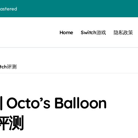
stered
Home
Switch游戏
隐私政策
 Bloom in the mist
ennis
cer Resurrection
itch评测
e I Jedi Power Battles
to’s Balloon
Untold
h评测
 Collection