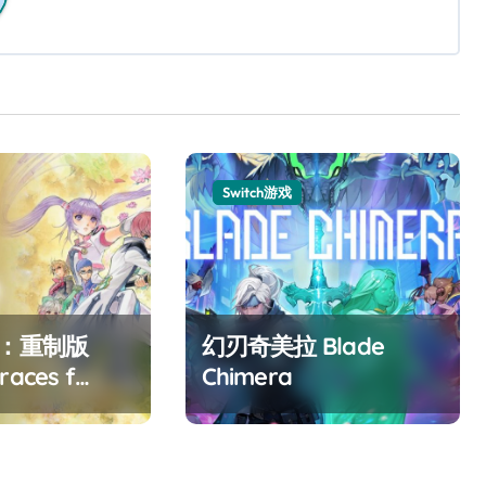
Switch游戏
F：重制版
幻刃奇美拉 Blade
races f
Chimera
ed