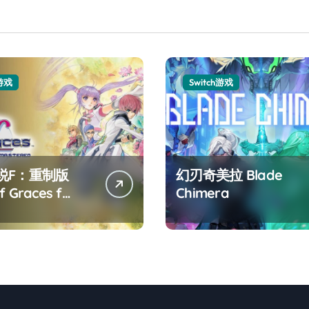
h游戏
Switch游戏
说F：重制版
幻刃奇美拉 Blade
f Graces f
Chimera
tered