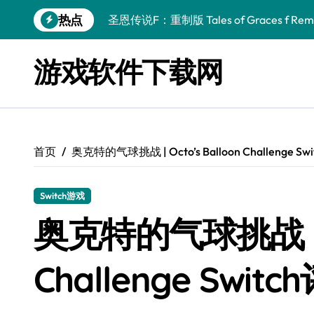
跳
热点
圣恩传说F：重制版 Tales of Graces f Rema
转
到
幻刃奇美拉 Blade Chimera
内
游戏软件下载网
容
终焉之玛格诺利亚：雾中之花 ENDER MAGNOLIA
休闲运动系列：网球 Casual Sport Series T
死灵法师之剑：复活 Sword of the Necroman
首页
奥克特的气球挑战 | Octo’s Balloon Challenge Sw
星球大战前传1：绝地力量之战 Star Wars Episod
天籁之国 Symphonia
Switch游戏
阿瑞亚之旅 Worlds of Aria
奥克特的气球挑战 | Oc
阿喀琉斯：传说未竟之谜 Achilles Legends 
Challenge Switc
小镇惊魂：重制版合集 DreadOut Remastered