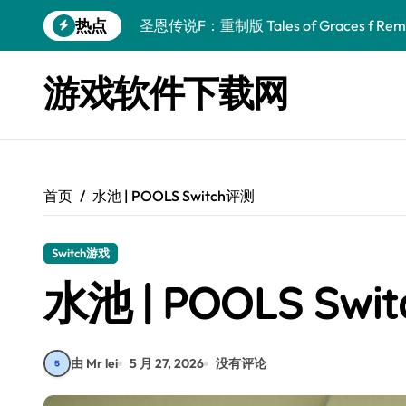
跳
热点
圣恩传说F：重制版 Tales of Graces f Rema
转
到
幻刃奇美拉 Blade Chimera
内
游戏软件下载网
容
终焉之玛格诺利亚：雾中之花 ENDER MAGNOLIA
休闲运动系列：网球 Casual Sport Series T
死灵法师之剑：复活 Sword of the Necroman
首页
水池 | POOLS Switch评测
星球大战前传1：绝地力量之战 Star Wars Episod
天籁之国 Symphonia
Switch游戏
阿瑞亚之旅 Worlds of Aria
水池 | POOLS Swi
阿喀琉斯：传说未竟之谜 Achilles Legends 
小镇惊魂：重制版合集 DreadOut Remastered
由 Mr lei
5 月 27, 2026
没有评论