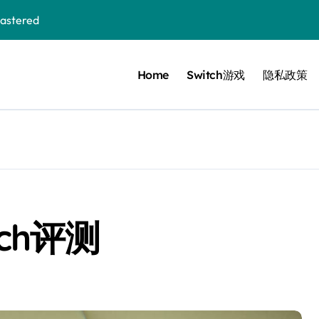
stered
Home
Switch游戏
隐私政策
 Bloom in the mist
ennis
cer Resurrection
e I Jedi Power Battles
tch评测
Untold
 Collection