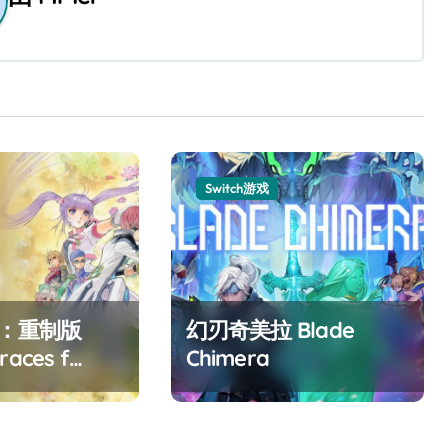
Switch游戏
F：重制版
幻刃奇美拉 Blade
races f
Chimera
ed