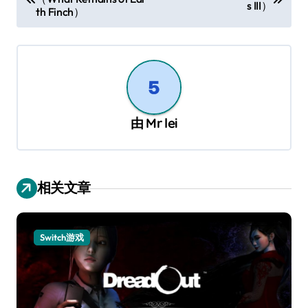
章
s III）
th Finch）
导
航
由
Mr lei
相关文章
Switch游戏