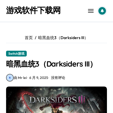
跳
游戏软件下载网
转
到
内
容
首页
暗黑血统3（Darksiders III）
Switch游戏
暗黑血统3（Darksiders III）
由 Mr lei
6 月 9, 2025
没有评论