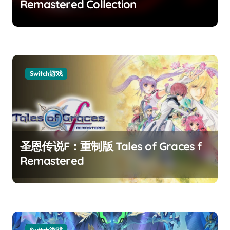
Remastered Collection
Switch游戏
圣恩传说F：重制版 Tales of Graces f
Remastered