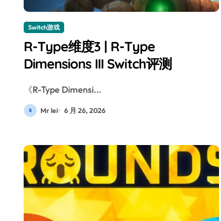
Switch游戏
R-Type维度3 | R-Type
Dimensions III Switch评测
《R-Type Dimensi...
Mr lei
6 月 26, 2026