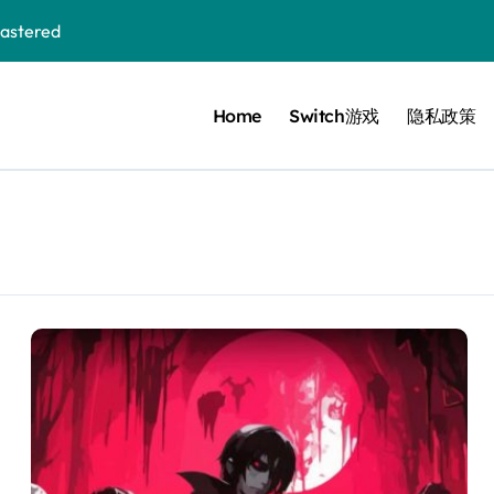
stered
 Bloom in the mist
Home
Switch游戏
隐私政策
ennis
cer Resurrection
e I Jedi Power Battles
Untold
 Collection