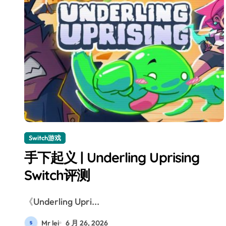
Switch游戏
手下起义 | Underling Uprising
Switch评测
《Underling Upri...
Mr lei
6 月 26, 2026