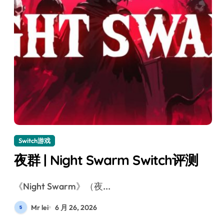
Switch游戏
夜群 | Night Swarm Switch评测
《Night Swarm》（夜...
Mr lei
6 月 26, 2026