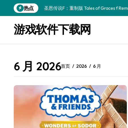
跳
圣恩传说F：重制版 Tales of Graces f Rema
热点
转
幻刃奇美拉 Blade Chimera
到
内
游戏软件下载网
终焉之玛格诺利亚：雾中之花 ENDER MAGNOLIA
容
休闲运动系列：网球 Casual Sport Series T
死灵法师之剑：复活 Sword of the Necroman
星球大战前传1：绝地力量之战 Star Wars Episod
6 月 2026
首页
2026
6 月
天籁之国 Symphonia
阿瑞亚之旅 Worlds of Aria
阿喀琉斯：传说未竟之谜 Achilles Legends 
小镇惊魂：重制版合集 DreadOut Remastered