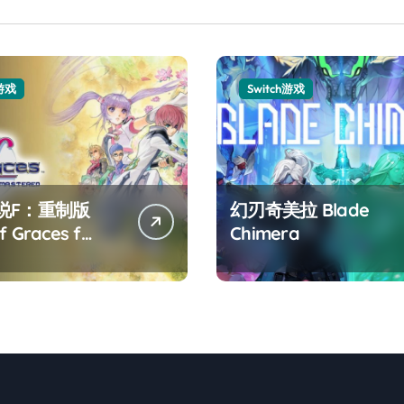
h游戏
Switch游戏
说F：重制版
幻刃奇美拉 Blade
f Graces f
Chimera
tered