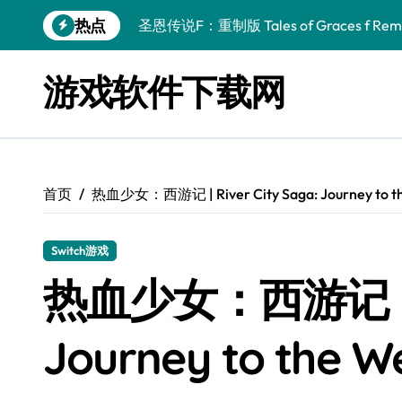
跳
热点
圣恩传说F：重制版 Tales of Graces f Rema
转
到
幻刃奇美拉 Blade Chimera
内
游戏软件下载网
容
终焉之玛格诺利亚：雾中之花 ENDER MAGNOLIA
休闲运动系列：网球 Casual Sport Series T
死灵法师之剑：复活 Sword of the Necroman
首页
热血少女：西游记 | River City Saga: Journey to t
星球大战前传1：绝地力量之战 Star Wars Episod
天籁之国 Symphonia
Switch游戏
阿瑞亚之旅 Worlds of Aria
热血少女：西游记 | Ri
阿喀琉斯：传说未竟之谜 Achilles Legends 
Journey to the 
小镇惊魂：重制版合集 DreadOut Remastered