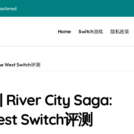
stered
Home
Switch游戏
隐私政策
 Bloom in the mist
ennis
cer Resurrection
he West Switch评测
e I Jedi Power Battles
ver City Saga:
Untold
West Switch评测
 Collection