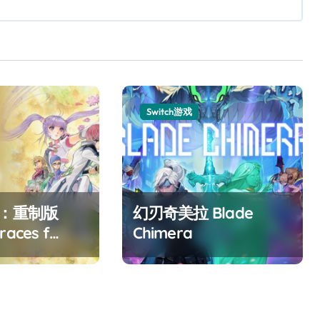
Switch游戏
F：重制版
幻刃奇美拉 Blade
races f
Chimera
ed