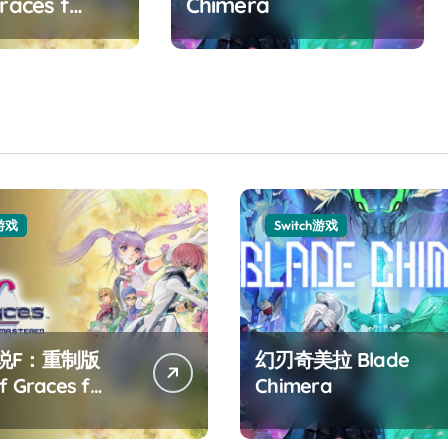
races f
Chimera
ed
h游戏
Switch游戏
说F：重制版
幻刃奇美拉 Blade
f Graces f
Chimera
tered