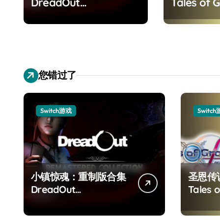
DreadOut
Tales of G
Remastered
Remaster
Collection
您错过了
Switch游戏
Switc
小镇惊魂：重制版合集
圣恩传
DreadOut
Tales o
Remastered
Remas
Collection