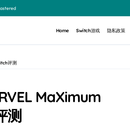
stered
Home
Switch游戏
隐私政策
 Bloom in the mist
ennis
cer Resurrection
witch评测
e I Jedi Power Battles
VEL MaXimum
Untold
h评测
 Collection