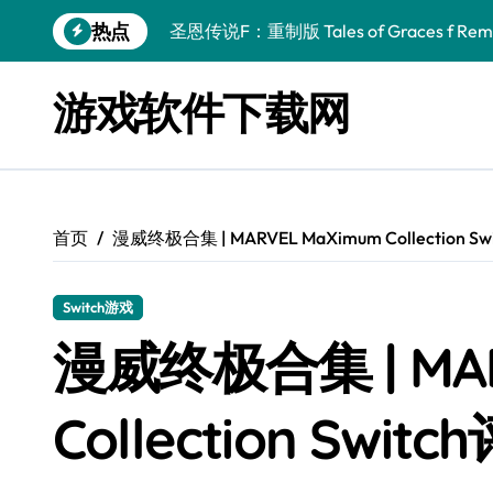
跳
热点
圣恩传说F：重制版 Tales of Graces f Rema
转
到
幻刃奇美拉 Blade Chimera
内
游戏软件下载网
容
终焉之玛格诺利亚：雾中之花 ENDER MAGNOLIA
休闲运动系列：网球 Casual Sport Series T
死灵法师之剑：复活 Sword of the Necroman
首页
漫威终极合集 | MARVEL MaXimum Collection S
星球大战前传1：绝地力量之战 Star Wars Episod
天籁之国 Symphonia
Switch游戏
阿瑞亚之旅 Worlds of Aria
漫威终极合集 | MAR
阿喀琉斯：传说未竟之谜 Achilles Legends 
Collection Switc
小镇惊魂：重制版合集 DreadOut Remastered