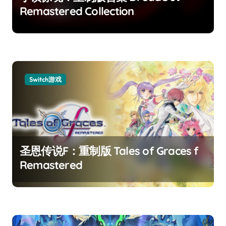
Remastered Collection
Switch游戏
圣恩传说F：重制版 Tales of Graces f
Remastered