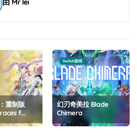
由
Mr lei
Switch游戏
F：重制版
幻刃奇美拉 Blade
races f
Chimera
ed