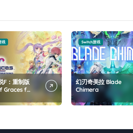
h游戏
Switch游戏
说F：重制版
幻刃奇美拉 Blade
f Graces f
Chimera
tered