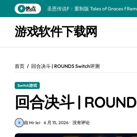
跳
热点
圣恩传说F：重制版 Tales of Graces f Rema
转
到
幻刃奇美拉 Blade Chimera
内
游戏软件下载网
容
终焉之玛格诺利亚：雾中之花 ENDER MAGNOLIA
休闲运动系列：网球 Casual Sport Series T
死灵法师之剑：复活 Sword of the Necroman
首页
回合决斗 | ROUNDS Switch评测
星球大战前传1：绝地力量之战 Star Wars Episod
天籁之国 Symphonia
Switch游戏
阿瑞亚之旅 Worlds of Aria
回合决斗 | ROUND
阿喀琉斯：传说未竟之谜 Achilles Legends 
小镇惊魂：重制版合集 DreadOut Remastered
由 Mr lei
6 月 15, 2026
没有评论