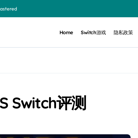
stered
Home
Switch游戏
隐私政策
 Bloom in the mist
ennis
cer Resurrection
e I Jedi Power Battles
S Switch评测
Untold
 Collection