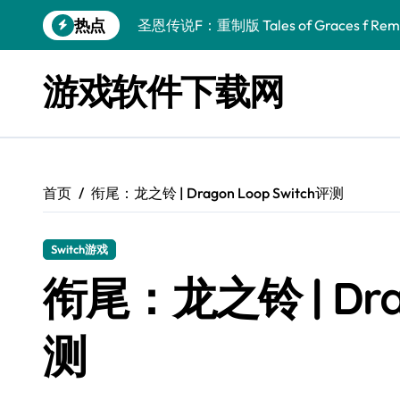
跳
热点
圣恩传说F：重制版 Tales of Graces f Rema
转
到
幻刃奇美拉 Blade Chimera
内
游戏软件下载网
容
终焉之玛格诺利亚：雾中之花 ENDER MAGNOLIA
休闲运动系列：网球 Casual Sport Series T
死灵法师之剑：复活 Sword of the Necroman
首页
衔尾：龙之铃 | Dragon Loop Switch评测
星球大战前传1：绝地力量之战 Star Wars Episod
天籁之国 Symphonia
Switch游戏
阿瑞亚之旅 Worlds of Aria
衔尾：龙之铃 | Drag
阿喀琉斯：传说未竟之谜 Achilles Legends 
测
小镇惊魂：重制版合集 DreadOut Remastered