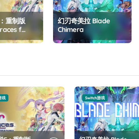
F：重制版
幻刃奇美拉 Blade
races f
Chimera
ed
h游戏
Switch游戏