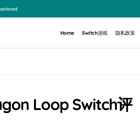
stered
Home
Switch游戏
隐私政策
 Bloom in the mist
ennis
cer Resurrection
e I Jedi Power Battles
on Loop Switch评
Untold
 Collection