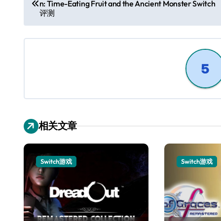
n: Time-Eating Fruit and the Ancient Monster Switch
章
评测
导
航
相关文章
Switch游戏
Switch游戏