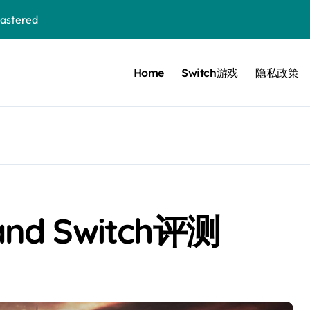
stered
Home
Switch游戏
隐私政策
 Bloom in the mist
ennis
cer Resurrection
e I Jedi Power Battles
and Switch评测
Untold
 Collection