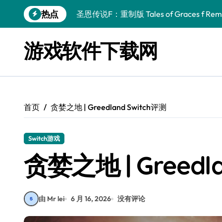
跳
热点
圣恩传说F：重制版 Tales of Graces f Rema
转
到
幻刃奇美拉 Blade Chimera
内
游戏软件下载网
容
终焉之玛格诺利亚：雾中之花 ENDER MAGNOLIA
休闲运动系列：网球 Casual Sport Series T
死灵法师之剑：复活 Sword of the Necroman
首页
贪婪之地 | Greedland Switch评测
星球大战前传1：绝地力量之战 Star Wars Episod
天籁之国 Symphonia
Switch游戏
阿瑞亚之旅 Worlds of Aria
贪婪之地 | Greedl
阿喀琉斯：传说未竟之谜 Achilles Legends 
小镇惊魂：重制版合集 DreadOut Remastered
由 Mr lei
6 月 16, 2026
没有评论