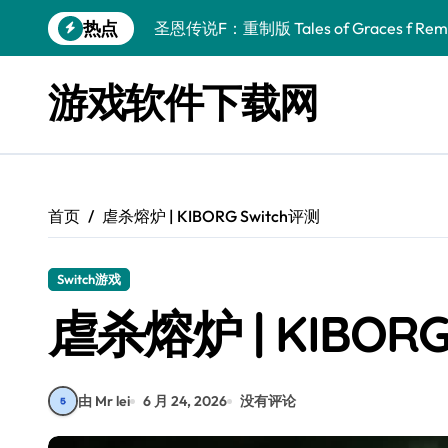
跳
热点
圣恩传说F：重制版 Tales of Graces f Rema
转
到
幻刃奇美拉 Blade Chimera
内
游戏软件下载网
容
终焉之玛格诺利亚：雾中之花 ENDER MAGNOLIA
休闲运动系列：网球 Casual Sport Series T
死灵法师之剑：复活 Sword of the Necroman
首页
虐杀熔炉 | KIBORG Switch评测
星球大战前传1：绝地力量之战 Star Wars Episod
天籁之国 Symphonia
Switch游戏
阿瑞亚之旅 Worlds of Aria
虐杀熔炉 | KIBORG
阿喀琉斯：传说未竟之谜 Achilles Legends 
小镇惊魂：重制版合集 DreadOut Remastered
由 Mr lei
6 月 24, 2026
没有评论