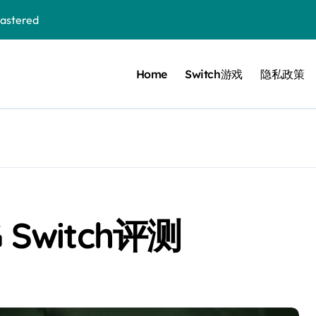
stered
Home
Switch游戏
隐私政策
 Bloom in the mist
ennis
cer Resurrection
e I Jedi Power Battles
 Switch评测
Untold
 Collection