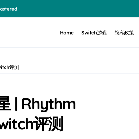
stered
Home
Switch游戏
隐私政策
 Bloom in the mist
ennis
cer Resurrection
witch评测
e I Jedi Power Battles
 Rhythm
Untold
Switch评测
 Collection