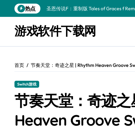
跳
热点
圣恩传说F：重制版 Tales of Graces f Rema
转
到
幻刃奇美拉 Blade Chimera
内
游戏软件下载网
容
终焉之玛格诺利亚：雾中之花 ENDER MAGNOLIA
休闲运动系列：网球 Casual Sport Series T
死灵法师之剑：复活 Sword of the Necroman
首页
节奏天堂：奇迹之星 | Rhythm Heaven Groove S
星球大战前传1：绝地力量之战 Star Wars Episod
天籁之国 Symphonia
Switch游戏
阿瑞亚之旅 Worlds of Aria
节奏天堂：奇迹之星 |
阿喀琉斯：传说未竟之谜 Achilles Legends 
Heaven Groove 
小镇惊魂：重制版合集 DreadOut Remastered