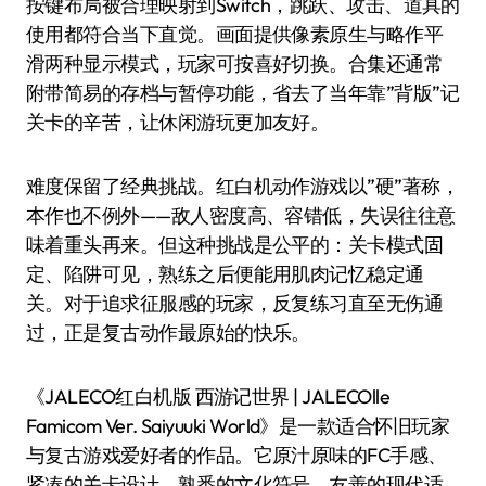
按键布局被合理映射到Switch，跳跃、攻击、道具的
使用都符合当下直觉。画面提供像素原生与略作平
滑两种显示模式，玩家可按喜好切换。合集还通常
附带简易的存档与暂停功能，省去了当年靠”背版”记
关卡的辛苦，让休闲游玩更加友好。
难度保留了经典挑战。红白机动作游戏以”硬”著称，
本作也不例外——敌人密度高、容错低，失误往往意
味着重头再来。但这种挑战是公平的：关卡模式固
定、陷阱可见，熟练之后便能用肌肉记忆稳定通
关。对于追求征服感的玩家，反复练习直至无伤通
过，正是复古动作最原始的快乐。
《JALECO红白机版 西游记世界 | JALECOlle
Famicom Ver. Saiyuuki World》是一款适合怀旧玩家
与复古游戏爱好者的作品。它原汁原味的FC手感、
紧凑的关卡设计、熟悉的文化符号、友善的现代适