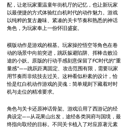
配，让老玩家重温童年街机厅的记忆，也让新玩家
以最便捷的方式体验红白机时代的动作魅力。游戏
以纯粹的复古趣味、紧凑的关卡节奏和熟悉的神话
角色，为玩家奉上一份怀旧盛宴。
横版动作是游戏的根基。玩家操控悟空等角色在卷
动的场景中向前突进，跳跃躲避陷阱、挥棒击败沿
途的小妖。原版的行动手感刻意保留了FC时代的”重
量感”——跳跃距离固定、攻击范围有限，需要玩家
用节奏而非炫技去过关。这种看似朴素的设计，恰
恰是红白机动作游戏的灵魂：简单规则下藏着对时
机与走位的精准要求。
角色与关卡还原神话骨架。游戏沿用了西游记的经
典设定——从花果山出发，途经各类洞府与国境，最
终指向取经的目标。不同关卡植入了对应原著元素