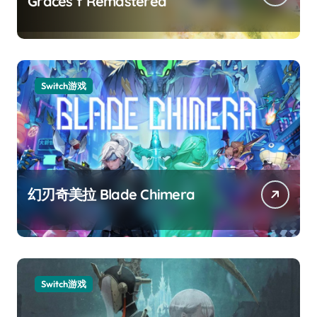
Graces f Remastered
Switch游戏
幻刃奇美拉 Blade Chimera
Switch游戏