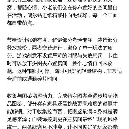
窝，都随心情。小老鼠们会在你布置好的空间里自
在活动，偶尔钻进纸箱或扑向毛线球，每一个画面
都自带萌点。
节奏设计张弛有度。解谜部分考验专注，装饰部分
释放放松，两者交替进行，避免了单一玩法的疲
劳。游戏刻意不设置严苛的时限与失败惩罚，卡住
时可以放下拼图去布置房间，换个心情再回来攻
题。这种”随时可停、随时可续”的轻量结构，非常适
合睡前或通勤碎片时间。
收集与图鉴增添动力。完成特定图案会逐步填满物
品图鉴，部分稀有家具还需挑战更高难度的谜题才
能解锁。对于收集控而言，把图鉴刷满本身就是满
足感来源；而装饰控则更在意房间最终呈现的风格
统一。两条线索互不冲突，让不同偏好的玩家都能