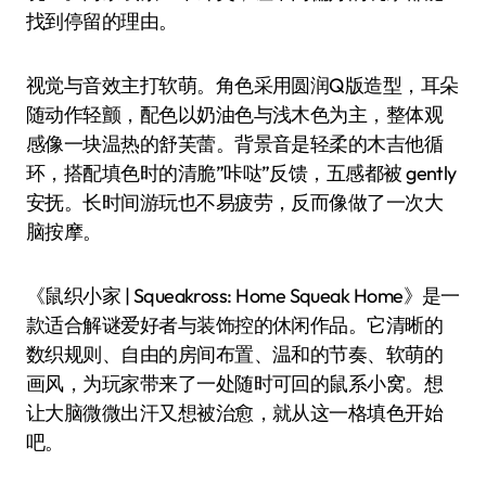
找到停留的理由。
视觉与音效主打软萌。角色采用圆润Q版造型，耳朵
随动作轻颤，配色以奶油色与浅木色为主，整体观
感像一块温热的舒芙蕾。背景音是轻柔的木吉他循
环，搭配填色时的清脆”咔哒”反馈，五感都被 gently
安抚。长时间游玩也不易疲劳，反而像做了一次大
脑按摩。
《鼠织小家 | Squeakross: Home Squeak Home》是一
款适合解谜爱好者与装饰控的休闲作品。它清晰的
数织规则、自由的房间布置、温和的节奏、软萌的
画风，为玩家带来了一处随时可回的鼠系小窝。想
让大脑微微出汗又想被治愈，就从这一格填色开始
吧。