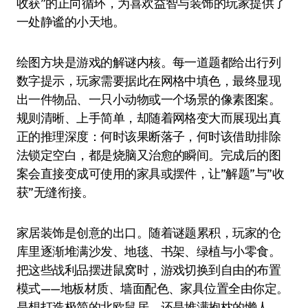
收获”的正向循环，为喜欢益智与装饰的玩家提供了
一处静谧的小天地。
绘图方块是游戏的解谜内核。每一道题都给出行列
数字提示，玩家需要据此在网格中填色，最终显现
出一件物品、一只小动物或一个场景的像素图案。
规则清晰、上手简单，却随着网格变大而展现出真
正的推理深度：何时该果断落子，何时该借助排除
法锁定空白，都是烧脑又治愈的瞬间。完成后的图
案会直接变成可使用的家具或摆件，让”解题”与”收
获”无缝衔接。
家居装饰是创意的出口。随着谜题累积，玩家的仓
库里逐渐堆满沙发、地毯、书架、绿植与小零食。
把这些战利品摆进鼠窝时，游戏切换到自由的布置
模式——地板材质、墙面配色、家具位置全由你定。
是想打造极简的北欧鼠居，还是堆满抱枕的懒人