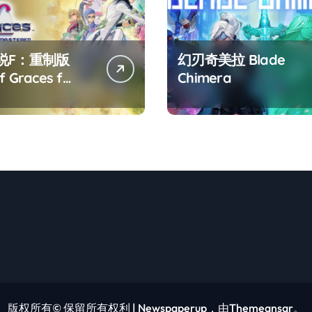
说F：重制版
幻刃奇美拉 Blade
f Graces f
Chimera
tered
版权所有© 保留所有权利
|
Newspaperup
，由
Themeansar
。