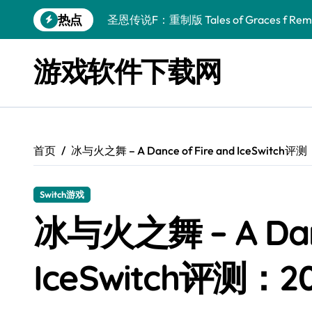
跳
热点
圣恩传说F：重制版 Tales of Graces f Rema
转
到
幻刃奇美拉 Blade Chimera
内
游戏软件下载网
容
终焉之玛格诺利亚：雾中之花 ENDER MAGNOLIA
休闲运动系列：网球 Casual Sport Series T
死灵法师之剑：复活 Sword of the Necroman
首页
冰与火之舞 – A Dance of Fire and IceSwit
星球大战前传1：绝地力量之战 Star Wars Episod
天籁之国 Symphonia
Switch游戏
阿瑞亚之旅 Worlds of Aria
冰与火之舞 – A Danc
阿喀琉斯：传说未竟之谜 Achilles Legends 
IceSwitch评测
小镇惊魂：重制版合集 DreadOut Remastered