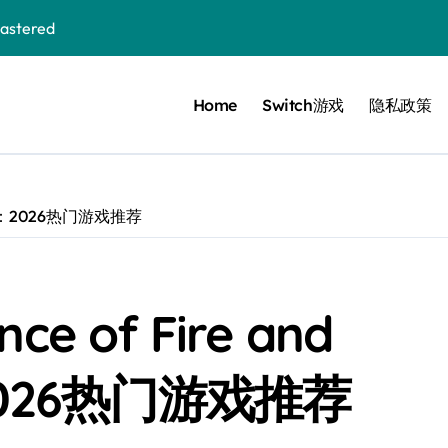
stered
Home
Switch游戏
隐私政策
 Bloom in the mist
ennis
cer Resurrection
ch评测：2026热门游戏推荐
e I Jedi Power Battles
e of Fire and
Untold
：2026热门游戏推荐
 Collection