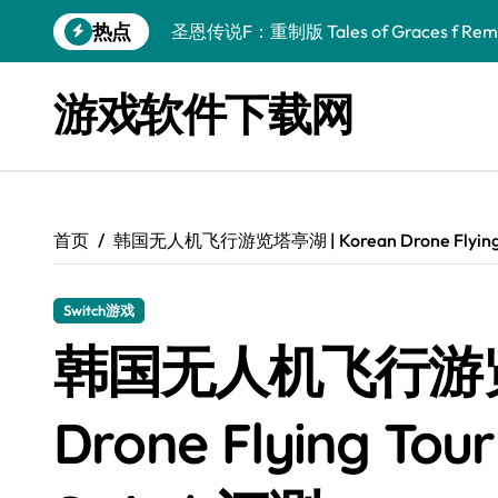
跳
热点
圣恩传说F：重制版 Tales of Graces f Rema
转
到
幻刃奇美拉 Blade Chimera
内
游戏软件下载网
容
终焉之玛格诺利亚：雾中之花 ENDER MAGNOLIA
休闲运动系列：网球 Casual Sport Series T
死灵法师之剑：复活 Sword of the Necroman
首页
韩国无人机飞行游览塔亭湖 | Korean Drone Flying To
星球大战前传1：绝地力量之战 Star Wars Episod
天籁之国 Symphonia
Switch游戏
阿瑞亚之旅 Worlds of Aria
韩国无人机飞行游览塔
阿喀琉斯：传说未竟之谜 Achilles Legends 
Drone Flying Tou
小镇惊魂：重制版合集 DreadOut Remastered