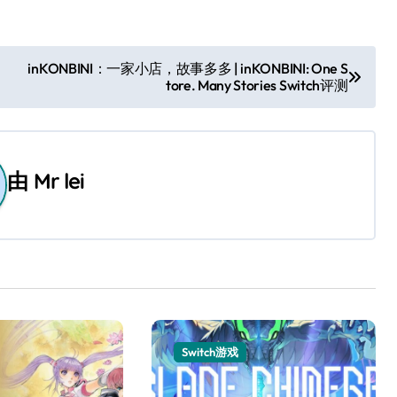
inKONBINI：一家小店，故事多多 | inKONBINI: One S
tore. Many Stories Switch评测
由
Mr lei
Switch游戏