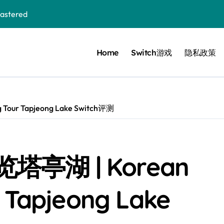
stered
Home
Switch游戏
隐私政策
 Bloom in the mist
ennis
cer Resurrection
ur Tapjeong Lake Switch评测
e I Jedi Power Battles
亭湖 | Korean
Untold
r Tapjeong Lake
 Collection