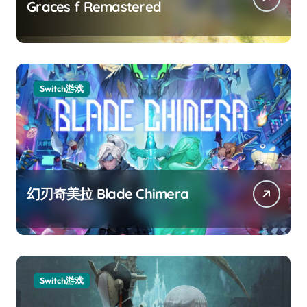
Graces f Remastered
Switch游戏
幻刃奇美拉 Blade Chimera
Switch游戏