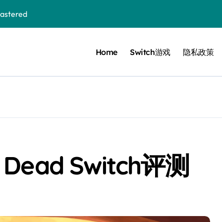
stered
Home
Switch游戏
隐私政策
 Bloom in the mist
ennis
cer Resurrection
e I Jedi Power Battles
s Dead Switch评测
Untold
 Collection