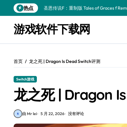
跳
热点
圣恩传说F：重制版 Tales of Graces f Rema
转
到
幻刃奇美拉 Blade Chimera
内
游戏软件下载网
容
终焉之玛格诺利亚：雾中之花 ENDER MAGNOLIA
休闲运动系列：网球 Casual Sport Series T
死灵法师之剑：复活 Sword of the Necroman
首页
龙之死 | Dragon Is Dead Switch评测
星球大战前传1：绝地力量之战 Star Wars Episod
天籁之国 Symphonia
Switch游戏
阿瑞亚之旅 Worlds of Aria
龙之死 | Dragon I
阿喀琉斯：传说未竟之谜 Achilles Legends 
小镇惊魂：重制版合集 DreadOut Remastered
由 Mr lei
5 月 22, 2026
没有评论