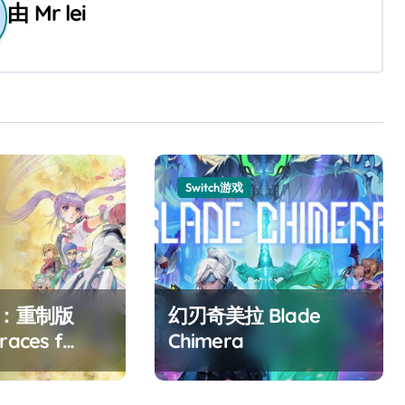
由
Mr lei
Switch游戏
F：重制版
幻刃奇美拉 Blade
races f
Chimera
ed