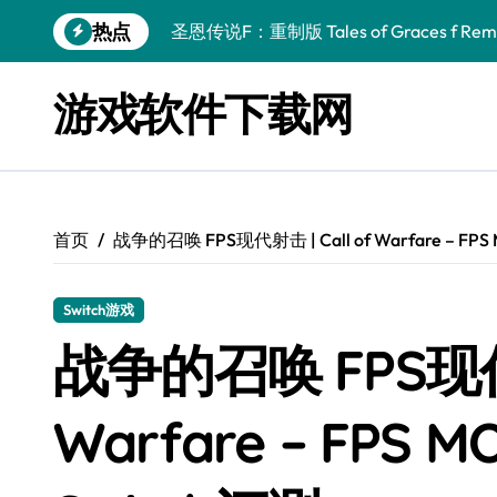
跳
热点
圣恩传说F：重制版 Tales of Graces f Rema
转
到
幻刃奇美拉 Blade Chimera
内
游戏软件下载网
容
终焉之玛格诺利亚：雾中之花 ENDER MAGNOLIA
休闲运动系列：网球 Casual Sport Series T
死灵法师之剑：复活 Sword of the Necroman
首页
战争的召唤 FPS现代射击 | Call of Warfare – FPS
星球大战前传1：绝地力量之战 Star Wars Episod
天籁之国 Symphonia
Switch游戏
阿瑞亚之旅 Worlds of Aria
战争的召唤 FPS现代射击
阿喀琉斯：传说未竟之谜 Achilles Legends 
Warfare – FPS 
小镇惊魂：重制版合集 DreadOut Remastered