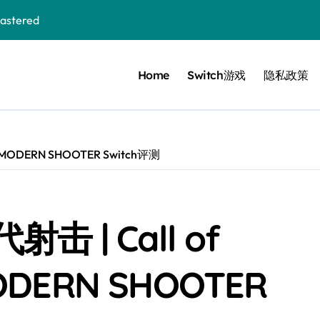
stered
Home
Switch游戏
隐私政策
 Bloom in the mist
ennis
cer Resurrection
 MODERN SHOOTER Switch评测
e I Jedi Power Battles
 | Call of
Untold
MODERN SHOOTER
 Collection