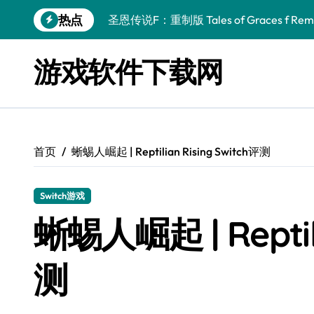
跳
热点
圣恩传说F：重制版 Tales of Graces f Rema
转
到
幻刃奇美拉 Blade Chimera
内
游戏软件下载网
容
终焉之玛格诺利亚：雾中之花 ENDER MAGNOLIA
休闲运动系列：网球 Casual Sport Series T
死灵法师之剑：复活 Sword of the Necroman
首页
蜥蜴人崛起 | Reptilian Rising Switch评测
星球大战前传1：绝地力量之战 Star Wars Episod
天籁之国 Symphonia
Switch游戏
阿瑞亚之旅 Worlds of Aria
蜥蜴人崛起 | Reptili
阿喀琉斯：传说未竟之谜 Achilles Legends 
测
小镇惊魂：重制版合集 DreadOut Remastered