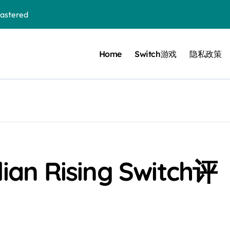
stered
Home
Switch游戏
隐私政策
 Bloom in the mist
ennis
cer Resurrection
e I Jedi Power Battles
an Rising Switch评
Untold
 Collection