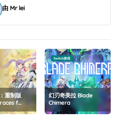
由
Mr lei
Switch游戏
F：重制版
幻刃奇美拉 Blade
races f
Chimera
ed