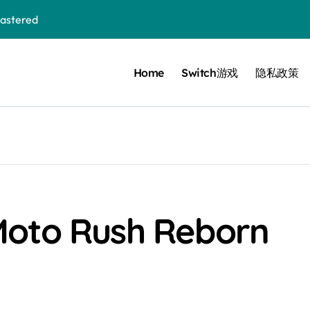
stered
 Bloom in the mist
Home
Switch游戏
隐私政策
ennis
cer Resurrection
e I Jedi Power Battles
o Rush Reborn
Untold
 Collection