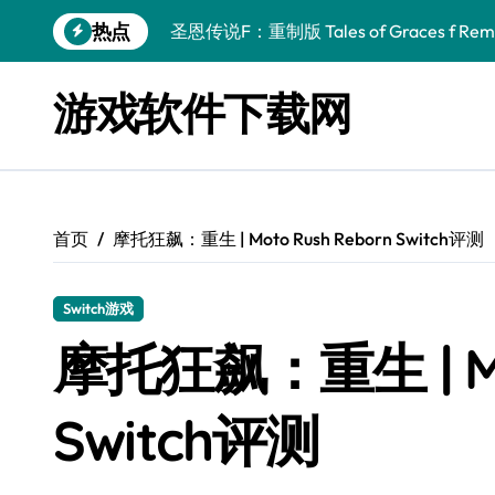
圣恩传说F：重制版 Tales of Graces f Rema
跳
热点
转
幻刃奇美拉 Blade Chimera
到
内
终焉之玛格诺利亚：雾中之花 ENDER MAGNOLIA
游戏软件下载网
容
休闲运动系列：网球 Casual Sport Series T
死灵法师之剑：复活 Sword of the Necroman
星球大战前传1：绝地力量之战 Star Wars Episod
首页
摩托狂飙：重生 | Moto Rush Reborn Switch评测
天籁之国 Symphonia
Switch游戏
阿瑞亚之旅 Worlds of Aria
摩托狂飙：重生 | Mot
阿喀琉斯：传说未竟之谜 Achilles Legends 
小镇惊魂：重制版合集 DreadOut Remastered
Switch评测