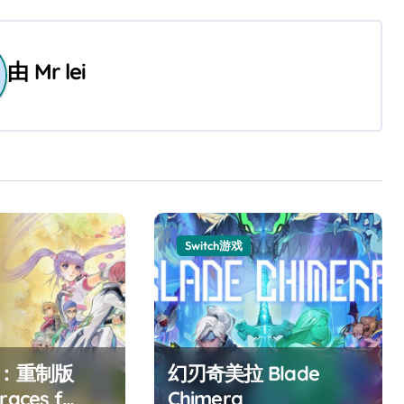
由
Mr lei
Switch游戏
F：重制版
幻刃奇美拉 Blade
races f
Chimera