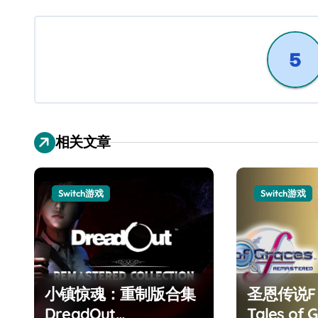
导
航
相关文章
Switch游戏
Switch游戏
小镇惊魂：重制版合集
圣恩传说
DreadOut
Tales of G