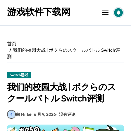
跳
游戏软件下载网
转
到
内
容
首页
我们的校园大战 | ボクらのスクールバトル Switch评
测
Switch游戏
我们的校园大战 | ボクらのス
クールバトル Switch评测
由 Mr lei
6 月 9, 2026
没有评论