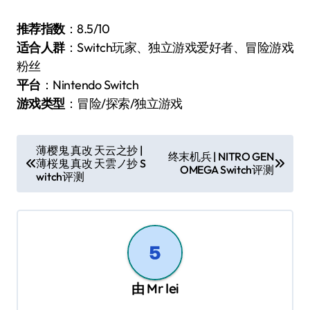
推荐指数
：8.5/10
适合人群
：Switch玩家、独立游戏爱好者、冒险游戏
粉丝
平台
：Nintendo Switch
游戏类型
：冒险/探索/独立游戏
文
薄樱鬼 真改 天云之抄 |
终末机兵 | NITRO GEN
薄桜鬼 真改 天雲ノ抄 S
章
OMEGA Switch评测
witch评测
导
航
由
Mr lei