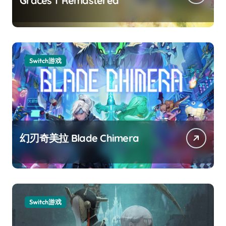
Graces f Remastered
Switch游戏
幻刃奇美拉 Blade Chimera
Switch游戏