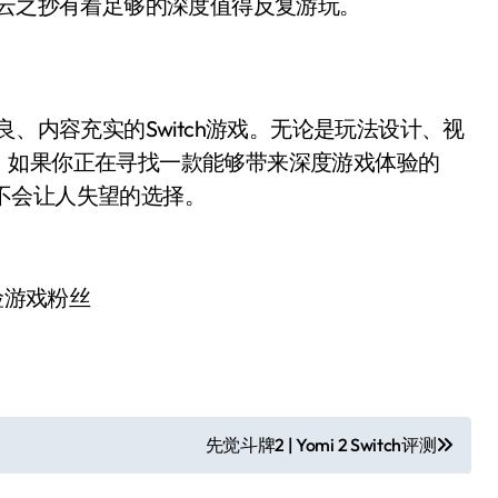
天云之抄有着足够的深度值得反复游玩。
良、内容充实的Switch游戏。无论是玩法设计、视
。如果你正在寻找一款能够带来深度游戏体验的
一个不会让人失望的选择。
险游戏粉丝
先觉斗牌2 | Yomi 2 Switch评测