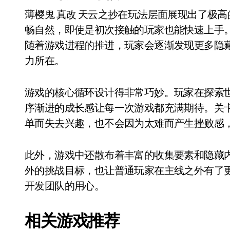
薄樱鬼 真改 天云之抄在玩法层面展现出了极
畅自然，即使是初次接触的玩家也能快速上手
随着游戏进程的推进，玩家会逐渐发现更多隐藏
力所在。
游戏的核心循环设计得非常巧妙。玩家在探索
序渐进的成长感让每一次游戏都充满期待。关
单而失去兴趣，也不会因为太难而产生挫败感
此外，游戏中还散布着丰富的收集要素和隐藏
外的挑战目标，也让普通玩家在主线之外有了
开发团队的用心。
相关游戏推荐