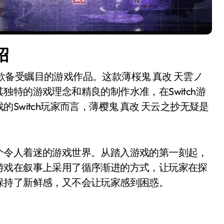
绍
上一款备受瞩目的游戏作品。这款薄桜鬼 真改 天雲ノ
特的游戏理念和精良的制作水准，在Switch游
Switch玩家而言，薄樱鬼 真改 天云之抄无疑是
个令人着迷的游戏世界。从踏入游戏的第一刻起，
游戏在叙事上采用了循序渐进的方式，让玩家在探
保持了新鲜感，又不会让玩家感到困惑。