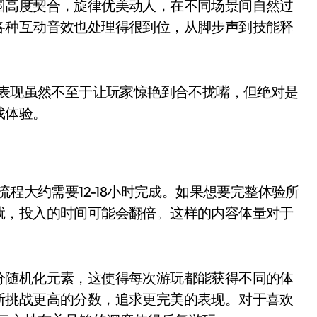
围高度契合，旋律优美动人，在不同场景间自然过
各种互动音效也处理得很到位，从脚步声到技能释
的表现虽然不至于让玩家惊艳到合不拢嘴，但绝对是
戏体验。
流程大约需要12-18小时完成。如果想要完整体验所
就，投入的时间可能会翻倍。这样的内容体量对于
。
分随机化元素，这使得每次游玩都能获得不同的体
断挑战更高的分数，追求更完美的表现。对于喜欢