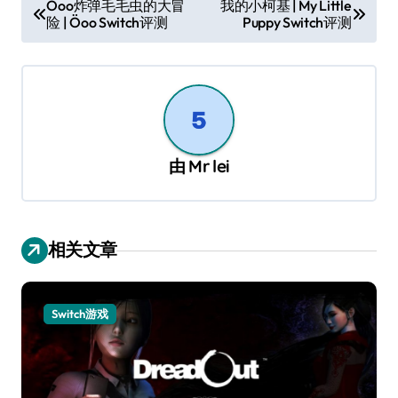
Öoo炸弹毛毛虫的大冒
我的小柯基 | My Little
险 | Öoo Switch评测
Puppy Switch评测
章
导
航
由
Mr lei
相关文章
Switch游戏