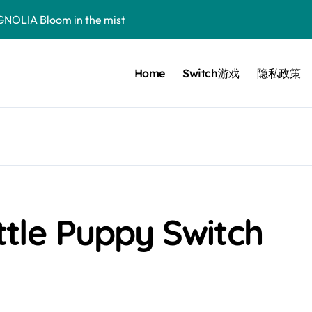
 Bloom in the mist
ennis
Home
Switch游戏
隐私政策
cer Resurrection
e I Jedi Power Battles
Untold
 Collection
le Puppy Switch