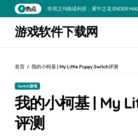
跳
热点
终焉之玛格诺利亚：雾中之花 ENDER MAGNOLIA
转
到
休闲运动系列：网球 Casual Sport Series T
内
游戏软件下载网
容
死灵法师之剑：复活 Sword of the Necroman
星球大战前传1：绝地力量之战 Star Wars Episod
天籁之国 Symphonia
首页
我的小柯基 | My Little Puppy Switch评测
阿瑞亚之旅 Worlds of Aria
阿喀琉斯：传说未竟之谜 Achilles Legends 
Switch游戏
小镇惊魂：重制版合集 DreadOut Remastered
我的小柯基 | My Litt
评测