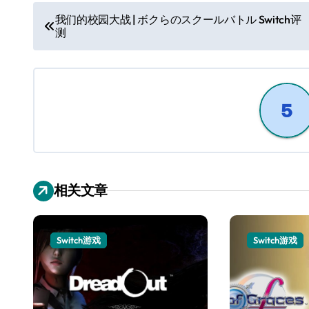
文
我们的校园大战 | ボクらのスクールバトル Switch评
测
章
导
航
相关文章
Switch游戏
Switch游戏