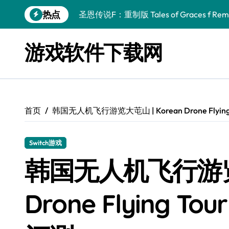
跳
热点
圣恩传说F：重制版 Tales of Graces f Rema
转
到
幻刃奇美拉 Blade Chimera
内
游戏软件下载网
容
终焉之玛格诺利亚：雾中之花 ENDER MAGNOLIA
休闲运动系列：网球 Casual Sport Series T
死灵法师之剑：复活 Sword of the Necroman
首页
韩国无人机飞行游览大芚山 | Korean Drone Flying T
星球大战前传1：绝地力量之战 Star Wars Episod
天籁之国 Symphonia
Switch游戏
阿瑞亚之旅 Worlds of Aria
韩国无人机飞行游览大
阿喀琉斯：传说未竟之谜 Achilles Legends 
Drone Flying Tou
小镇惊魂：重制版合集 DreadOut Remastered