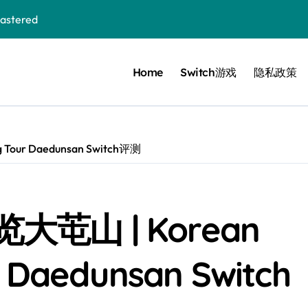
stered
Home
Switch游戏
隐私政策
 Bloom in the mist
ennis
cer Resurrection
our Daedunsan Switch评测
e I Jedi Power Battles
芚山 | Korean
Untold
r Daedunsan Switch
 Collection