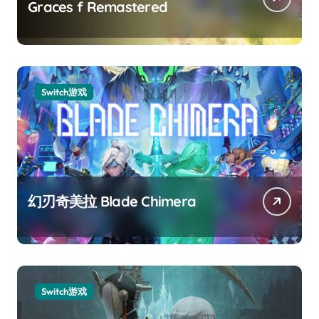
Graces f Remastered
Switch游戏
幻刃奇美拉 Blade Chimera
Switch游戏