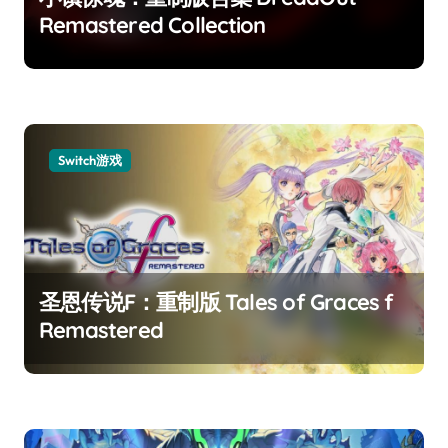
Remastered Collection
Switch游戏
圣恩传说F：重制版 Tales of Graces f
Remastered