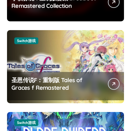
Remastered Collection
Switch游戏
圣恩传说F：重制版 Tales of
Graces f Remastered
Switch游戏