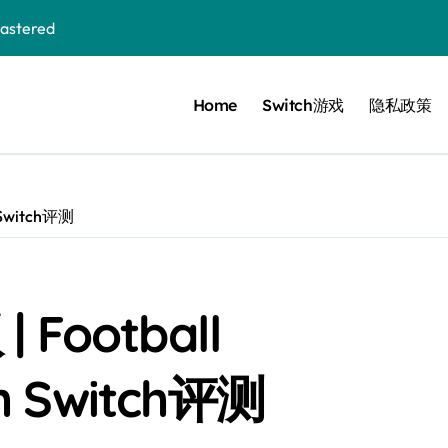
stered
Home
Switch游戏
隐私政策
 Bloom in the mist
ennis
cer Resurrection
 Switch评测
e I Jedi Power Battles
Football
Untold
h Switch评测
 Collection