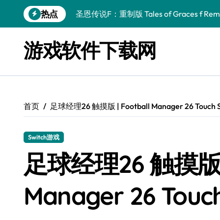
跳
热点
圣恩传说F：重制版 Tales of Graces f Rema
转
到
幻刃奇美拉 Blade Chimera
内
游戏软件下载网
容
终焉之玛格诺利亚：雾中之花 ENDER MAGNOLIA
休闲运动系列：网球 Casual Sport Series T
死灵法师之剑：复活 Sword of the Necroman
首页
足球经理26 触摸版 | Football Manager 26 Touch
星球大战前传1：绝地力量之战 Star Wars Episod
天籁之国 Symphonia
Switch游戏
阿瑞亚之旅 Worlds of Aria
足球经理26 触摸版 | 
阿喀琉斯：传说未竟之谜 Achilles Legends 
Manager 26 Touc
小镇惊魂：重制版合集 DreadOut Remastered