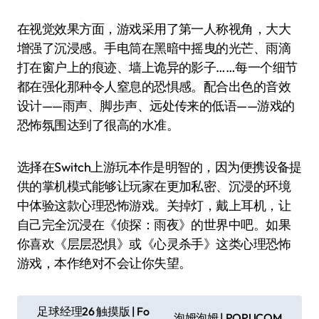
在视觉效果方面，游戏采用了第一人称视角，大大
增强了沉浸感。手电筒在黑暗中摇曳的光芒、雨滴
打在窗户上的痕迹、墙上诡异的影子……每一个细节
都在强化那种令人窒息的恐惧感。配合出色的音效
设计——雨声、脚步声、远处传来的低语——游戏的
恐怖氛围达到了很高的水准。
选择在Switch上游玩本作是明智的，因为便携设备提
供的掌机模式能够让玩家在更加私密、沉浸的环境
中体验这款心理恐怖游戏。关掉灯，戴上耳机，让
自己完全沉浸在《侦探：雨夜》的世界中吧。如果
你喜欢《层层恐惧》或《心灵杀手》这类心理恐怖
游戏，本作绝对不会让你失望。
文
足球经理26 触摸版 | Fo
泡姆泡姆 | POPUCOM