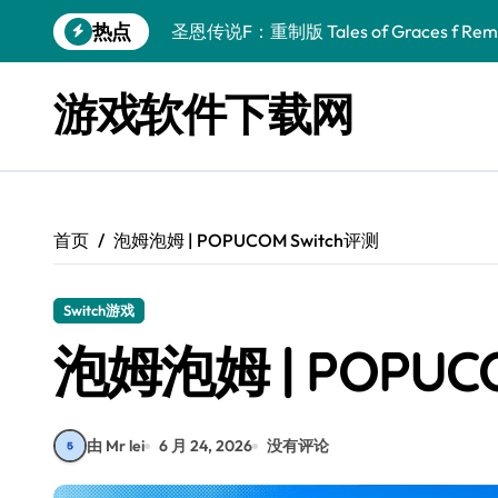
跳
热点
圣恩传说F：重制版 Tales of Graces f Rema
转
到
幻刃奇美拉 Blade Chimera
内
游戏软件下载网
容
终焉之玛格诺利亚：雾中之花 ENDER MAGNOLIA
休闲运动系列：网球 Casual Sport Series T
死灵法师之剑：复活 Sword of the Necroman
首页
泡姆泡姆 | POPUCOM Switch评测
星球大战前传1：绝地力量之战 Star Wars Episod
天籁之国 Symphonia
Switch游戏
阿瑞亚之旅 Worlds of Aria
泡姆泡姆 | POPUC
阿喀琉斯：传说未竟之谜 Achilles Legends 
小镇惊魂：重制版合集 DreadOut Remastered
由 Mr lei
6 月 24, 2026
没有评论