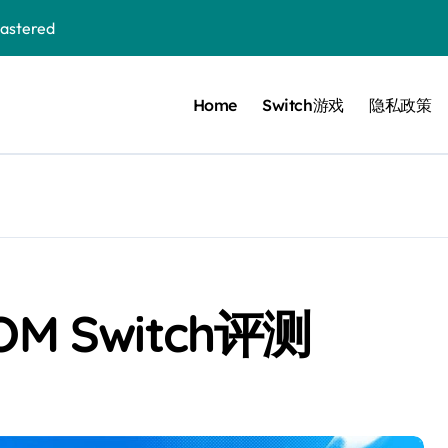
stered
Home
Switch游戏
隐私政策
 Bloom in the mist
ennis
cer Resurrection
e I Jedi Power Battles
OM Switch评测
Untold
 Collection